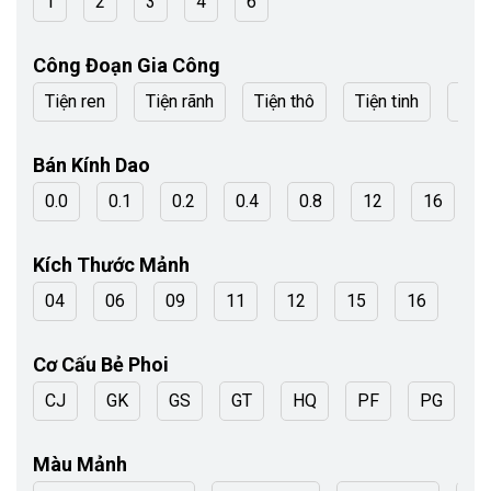
1
2
3
4
6
Công Đoạn Gia Công
Tiện ren
Tiện rãnh
Tiện thô
Tiện tinh
tinh
Bán Kính Dao
0.0
0.1
0.2
0.4
0.8
12
16
Kích Thước Mảnh
04
06
09
11
12
15
16
Cơ Cấu Bẻ Phoi
CJ
GK
GS
GT
HQ
PF
PG
Màu Mảnh