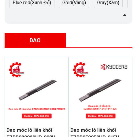
Blue red(Xanh Đỏ)
Gold(Vàng)
Gray(Xám)
Pi
DAO
Dao móc lỗ liền khối
Dao móc lỗ liền khối