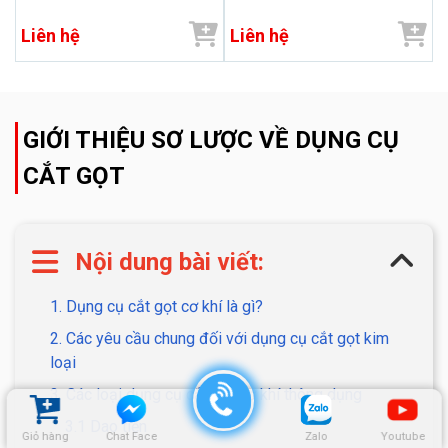
Liên hệ
Liên hệ
GIỚI THIỆU SƠ LƯỢC VỀ DỤNG CỤ
CẮT GỌT
Nội dung bài viết:
1. Dụng cụ cắt gọt cơ khí là gì?
2. Các yêu cầu chung đối với dụng cụ cắt gọt kim
loại
3. Các loại dụng cụ cắt gọt cơ khí thông dụng
3.1 Dao tiện
Giỏ hàng
Chat Face
Zalo
Youtube