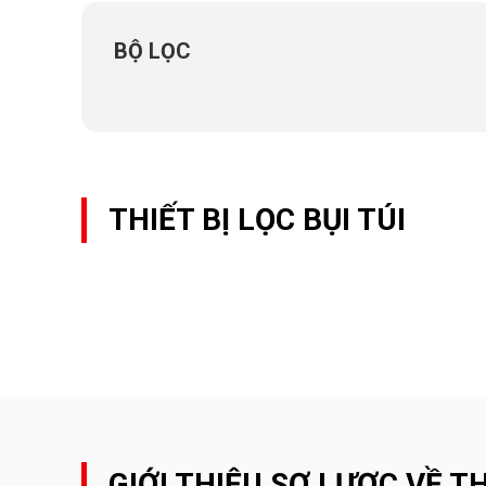
BỘ LỌC
THIẾT BỊ LỌC BỤI TÚI
GIỚI THIỆU SƠ LƯỢC VỀ TH