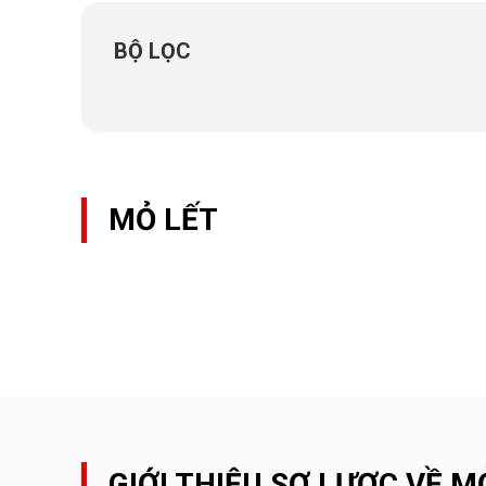
BỘ LỌC
MỎ LẾT
GIỚI THIỆU SƠ LƯỢC VỀ M