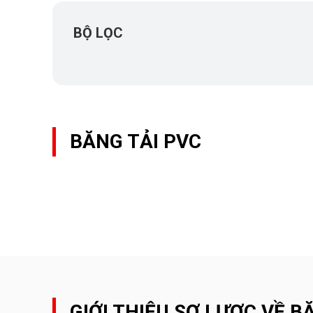
BỘ LỌC
BĂNG TẢI PVC
GIỚI THIỆU SƠ LƯỢC VỀ B