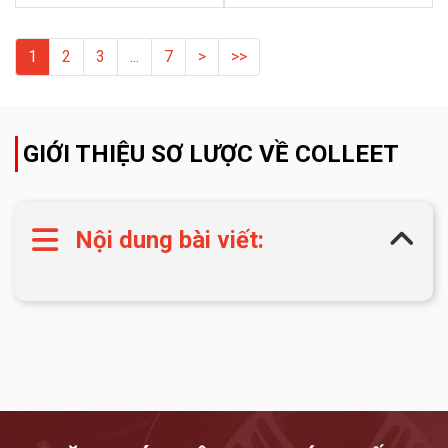
1
2
3
...
7
>
>>
GIỚI THIỆU SƠ LƯỢC VỀ COLLEET
Nội dung bài viết: