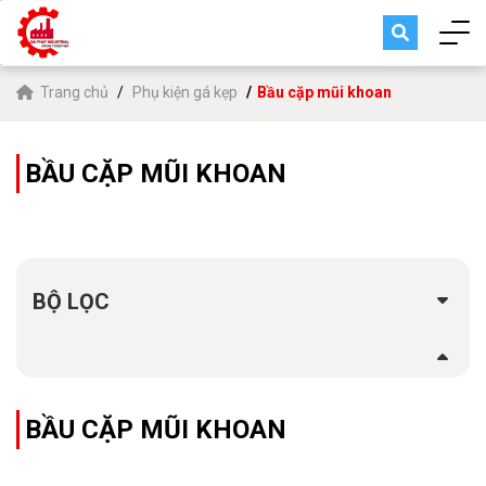
Trang chủ
Phụ kiện gá kẹp
Bầu cặp mũi khoan
BẦU CẶP MŨI KHOAN
BỘ LỌC
BẦU CẶP MŨI KHOAN