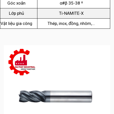
Góc xoắn
ɑ#β 35-38 ⁰
Lớp phủ
Ti-NAMITE-X
Vật liệu gia công
Thép, inox, đồng, nhôm,...