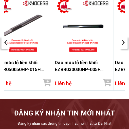
‹
›
o móc lỗ liền khối
Dao móc lỗ liền khối
Dao mó
BR050050HP-015H
EZBR030030HP-005F
EZBR0
1225 - Đại Phát
PR1225 - Đại Phát
PR1225
ên hệ
Liên hệ
Liên 
ĐĂNG KÝ NHẬN TIN MỚI NHẤT
Đăng ký nhận các thông tin cập nhật mới nhất từ Đại Phát