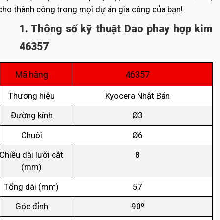
cho thành công trong mọi dự án gia công của bạn!
1. Thông số kỹ thuật Dao phay hợp kim
46357
Mã hàng
46357
Thương hiệu
Kyocera Nhật Bản
Đường kính
Ø3
Chuôi
Ø6
Chiều dài lưỡi cắt
8
(mm)
Tổng dài (mm)
57
Góc đỉnh
90⁰