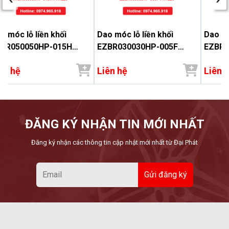
o móc lỗ liền khối
Dao móc lỗ liền khối
Dao mó
BR050050HP-015H
EZBR030030HP-005F
EZBR0
1225 - Đại Phát
PR1225 - Đại Phát
PR1225
ên hệ
Liên hệ
Liên 
ĐĂNG KÝ NHẬN TIN MỚI NHẤT
Đăng ký nhận các thông tin cập nhật mới nhất từ Đại Phát