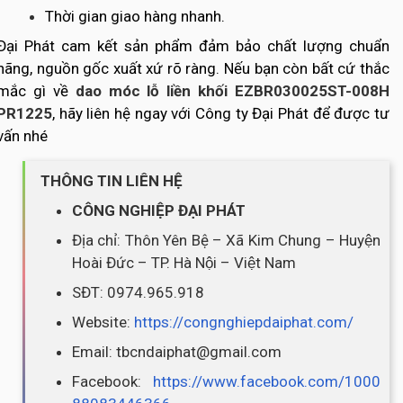
Thời gian giao hàng nhanh.
Đại Phát cam kết sản phẩm đảm bảo chất lượng chuẩn
hãng, nguồn gốc xuất xứ rõ ràng. Nếu bạn còn bất cứ thắc
mắc gì về
dao móc lỗ liền khối EZBR030025ST-008H
PR1225
, hãy liên hệ ngay với Công ty Đại Phát để được tư
vấn nhé
THÔNG TIN LIÊN HỆ
CÔNG NGHIỆP ĐẠI PHÁT
Địa chỉ: Thôn Yên Bệ – Xã Kim Chung – Huyện
Hoài Đức – TP. Hà Nội – Việt Nam
SĐT: 0974.965.918
Website:
https://congnghiepdaiphat.com/
Email: tbcndaiphat@gmail.com
Facebook:
https://www.facebook.com/1000