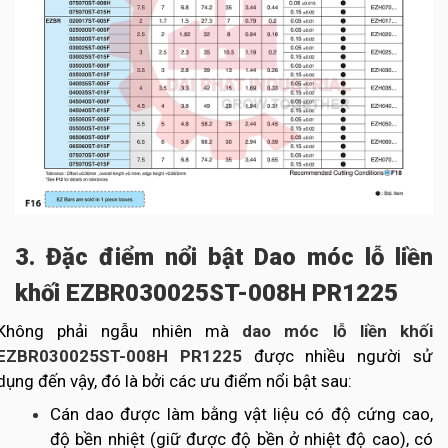
3. Đặc điểm nổi bật Dao móc lỗ liền
khối EZBR030025ST-008H PR1225
Không phải ngẫu nhiên mà
dao móc lỗ liền khối
EZBR030025ST-008H PR1225
được nhiều người sử
dụng đến vậy, đó là bởi các ưu điểm nổi bật sau:
Cán dao được làm bằng vật liệu có độ cứng cao,
độ bền nhiệt (giữ được độ bền ở nhiệt độ cao), có