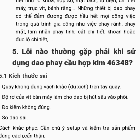
tiết như: ổ khóa, hộp số, mặt bích, tủ điện, chi tiết
máy, trục vít, bánh răng... Những thiết bị dao phay
có thể đảm đương được hầu hết mọi công việc
trong quá trình gia công như việc phay rãnh, phay
mặt, làm nhẵn phay tinh, cắt chi tiết, khoan hoặc
đục lỗ chi tiết, …
5. Lỗi nào thường gặp phải khi sử
dụng dao phay cầu hợp kim 46348?
5.1 Kích thước sai
- Quay không đúng vạch khắc (du xích) trên tay quay.
- Độ rơ của vít bàn máy làm cho dao bị hút sâu vào phôi.
- Đo kiểm không đúng.
- So dao sai.
Cách khắc phục: Cần chú ý setup và kiểm tra sản phẩm
đúng cách,cẩn thận.