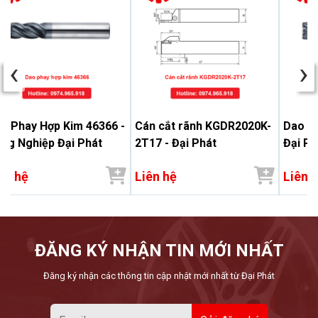
‹
›
o Phay Hợp Kim 46366 -
Cán cắt rãnh KGDR2020K-
Dao Ph
ng Nghiệp Đại Phát
2T17 - Đại Phát
Đại Ph
ên hệ
Liên hệ
Liên 
ĐĂNG KÝ NHẬN TIN MỚI NHẤT
Đăng ký nhận các thông tin cập nhật mới nhất từ Đại Phát