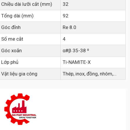
Chiều dài lưỡi cắt (mm)
32
Tổng dài (mm)
92
Góc đỉnh
Re 8.0
Số me cắt
4
Góc xoắn
ɑ#β 35-38 ⁰
Lớp phủ
Ti-NAMITE-X
Vật liệu gia công
Thép, inox, đồng, nhôm,...