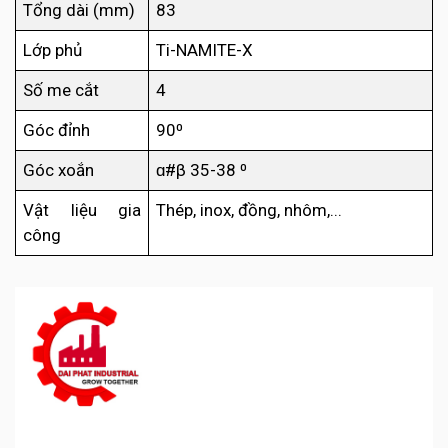
Tổng dài (mm)
83
Lớp phủ
Ti-NAMITE-X
Số me cắt
4
Góc đỉnh
90⁰
Góc xoắn
ɑ#β 35-38 ⁰
Vật liệu gia
Thép, inox, đồng, nhôm,...
công