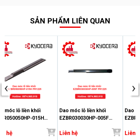
SẢN PHẨM LIÊN QUAN
‹
›
o móc lỗ liền khối
Dao móc lỗ liền khối
Dao mó
BR050050HP-015H
EZBR030030HP-005F
EZBR0
1225 - Đại Phát
PR1225 - Đại Phát
PR1225
ên hệ
Liên hệ
Liên 