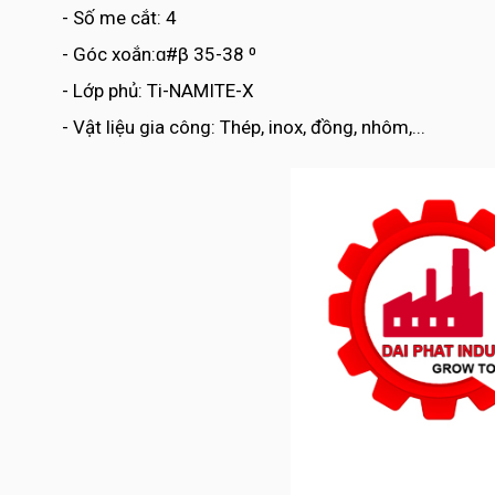
- Số me cắt: 4
- Góc xoắn:ɑ#β 35-38 ⁰
- Lớp phủ: Ti-NAMITE-X
- Vật liệu gia công: Thép, inox, đồng, nhôm,...