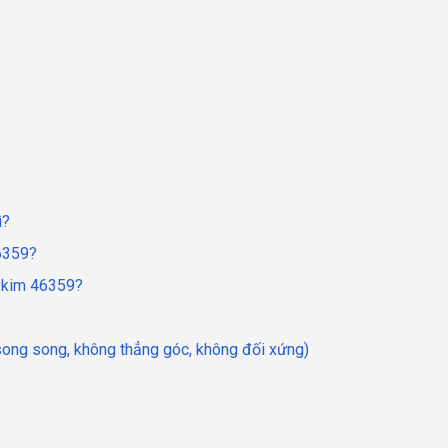
ì?
6359?
p kim 46359?
 song song, không thẳng góc, không đối xứng)