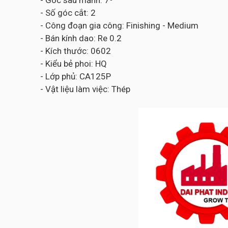
- Góc sau mảnh: 7⁰
- Số góc cắt: 2
- Công đoạn gia công: Finishing - Medium
- Bán kính dao: Re 0.2
- Kích thước: 0602
- Kiểu bẻ phoi: HQ
- Lớp phủ: CA125P
- Vật liệu làm việc: Thép