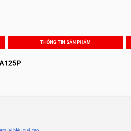
THÔNG TIN SẢN PHẨM
CA125P
em lại hiệu quả cao