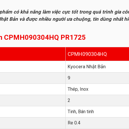
có khả năng làm việc cực tốt trong quá trình gia công vật
ật Bản và được nhiều người ưa chuộng, tin dùng nhất hiệ
tiện CPMH090304HQ PR1725
CPMH090304HQ
Kyocera Nhật Bản
9
Thép, Inox
2
Tinh, Bán tinh
Re 0.4