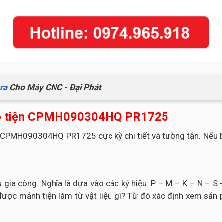
ra
Cho Máy CNC - Đại Phát
ao tiện CPMH090304HQ PR1725
 CPMH090304HQ PR1725 cực kỳ chi tiết và tường tận. Nếu b
liệu gia công. Nghĩa là dựa vào các ký hiệu: P – M – K – N –
 được mảnh tiện làm từ vật liệu gì? Từ đó xác định xem sả