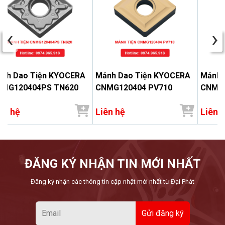
‹
›
nh Dao Tiện KYOCERA
Mảnh Dao Tiện KYOCERA
Mảnh 
NMG120404PS TN620
CNMG120404 PV710
CNMG1
ên hệ
Liên hệ
Liên 
ĐĂNG KÝ NHẬN TIN MỚI NHẤT
Đăng ký nhận các thông tin cập nhật mới nhất từ Đại Phát