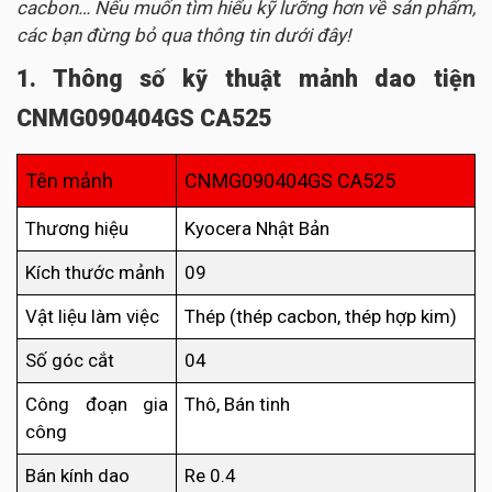
cacbon… Nếu muốn tìm hiểu kỹ lưỡng hơn về sản phẩm,
các bạn đừng bỏ qua thông tin dưới đây!
1. Thông số kỹ thuật mảnh dao tiện
CNMG090404GS CA525
Tên mảnh
CNMG090404GS CA525
Thương hiệu
Kyocera Nhật Bản
Kích thước mảnh
09
Vật liệu làm việc
Thép (thép cacbon, thép hợp kim)
Số góc cắt
04
Công đoạn gia
Thô, Bán tinh
công
Bán kính dao
Re 0.4