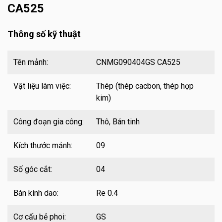
CA525
Thông số kỹ thuật
Tên mảnh:
CNMG090404GS CA525
Vật liệu làm việc:
Thép (thép cacbon, thép hợp
kim)
Công đoạn gia công:
Thô, Bán tinh
Kích thước mảnh:
09
Số góc cắt:
04
Bán kính dao:
Re 0.4
Cơ cấu bẻ phoi:
GS