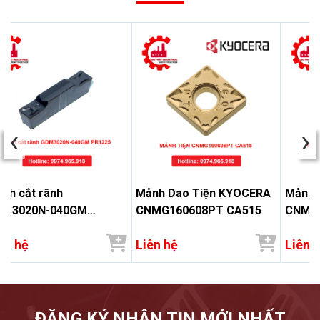
‹
›
nh cắt rãnh
Mảnh Dao Tiện KYOCERA
Mảnh 
DM3020N-040GM
CNMG160608PT CA515
CNMG
1225 - Đại Phát
ên hệ
Liên hệ
Liên 
ĐĂNG KÝ NHẬN TIN MỚI NHẤT