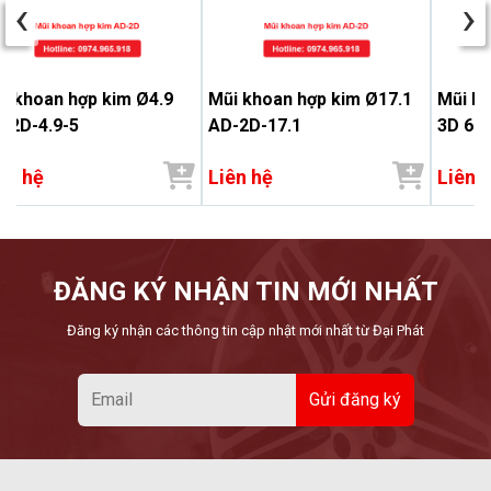
‹
›
i khoan hợp kim Ø4.9
Mũi khoan hợp kim Ø17.1
Mũi k
-2D-4.9-5
AD-2D-17.1
3D 6.9
ên hệ
Liên hệ
Liên 
ĐĂNG KÝ NHẬN TIN MỚI NHẤT
Đăng ký nhận các thông tin cập nhật mới nhất từ Đại Phát