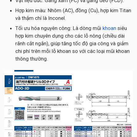
Vật liệu đúc: Gang xám (FC) và gang dẻo (FCD).
Hợp kim màu: Nhôm (AC), đồng (Cu), hợp kim Titan
và thậm chí là Inconel.
Tối ưu hóa nguyên công: Là dòng mũi
khoan
siêu
hợp kim chuyên dụng cho các lỗ nông (chiều dài
rãnh cắt ngắn), giúp tăng tốc độ gia công và giảm
chi phí trên mỗi lỗ khoan so với các loại mũi khoan
thông thường.