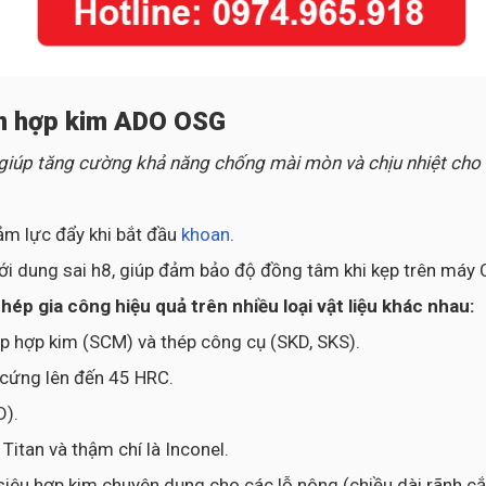
an hợp kim ADO OSG
 giúp tăng cường khả năng chống mài mòn và chịu nhiệt cho
ảm lực đẩy khi bắt đầu
khoan
.
ới dung sai h8, giúp đảm bảo độ đồng tâm khi kẹp trên máy 
p gia công hiệu quả trên nhiều loại vật liệu khác nhau:
ép hợp kim (SCM) và thép công cụ (SKD, SKS).
ộ cứng lên đến 45 HRC.
D).
itan và thậm chí là Inconel.
siêu hợp kim chuyên dụng cho các lỗ nông (chiều dài rãnh cắt