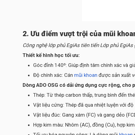
2. Ưu điểm vượt trội của mũi kho
Công nghệ lớp phủ EgiAs tiên tiến Lớp phủ EgiAs
Thiết kế hình học tối ưu:
Góc đỉnh 140⁰: Giúp định tâm chính xác và gi
Độ chính xác: Cán
mũi khoan
được sản xuất v
Dòng ADO OSG có dải ứng dụng cực rộng, cho phé
Thép: Từ thép carbon thấp, trung bình đến th
Vật liệu cứng: Thép đã qua nhiệt luyện với đ
Vật liệu đúc: Gang xám (FC) và gang dẻo (FC
Hợp kim màu: Nhôm (AC), đồng (Cu), hợp kim T
Tối ưu hóa nguyên công: Là dòng mũi
khoan