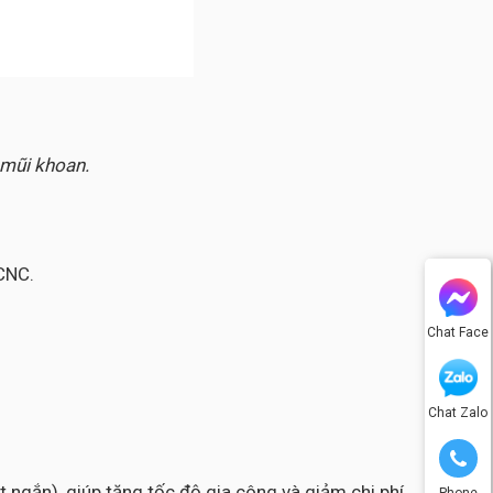
 mũi khoan.
CNC.
Chat Face
Chat Zalo
 ngắn), giúp tăng tốc độ gia công và giảm chi phí
Phone