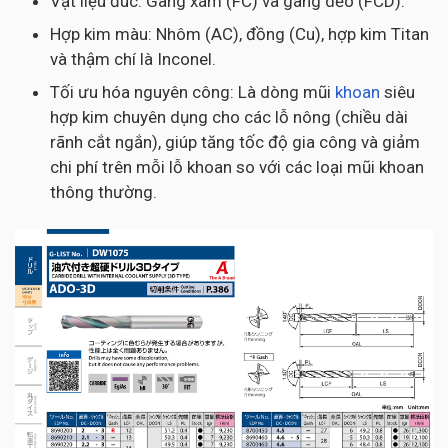
Vật liệu đúc: Gang xám (FC) và gang dẻo (FCD).
Hợp kim màu: Nhôm (AC), đồng (Cu), hợp kim Titan
và thậm chí là Inconel.
Tối ưu hóa nguyên công: Là dòng mũi
khoan
siêu
hợp kim chuyên dụng cho các lỗ nông (chiều dài
rãnh cắt ngắn), giúp tăng tốc độ gia công và giảm
chi phí trên mỗi lỗ khoan so với các loại mũi khoan
thông thường.