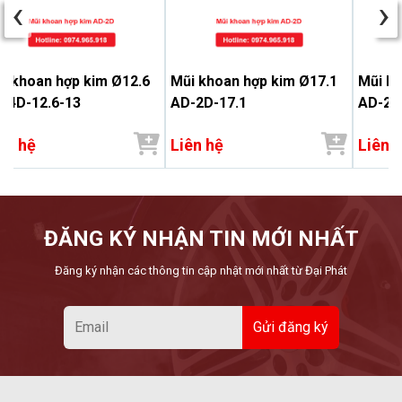
‹
›
i khoan hợp kim Ø12.6
Mũi khoan hợp kim Ø17.1
Mũi kh
-4D-12.6-13
AD-2D-17.1
AD-2D
ên hệ
Liên hệ
Liên 
ĐĂNG KÝ NHẬN TIN MỚI NHẤT
Đăng ký nhận các thông tin cập nhật mới nhất từ Đại Phát