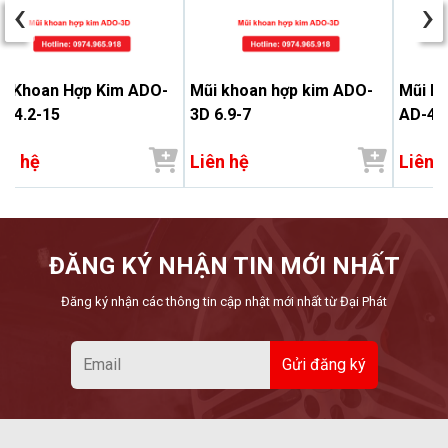
‹
›
i Khoan Hợp Kim ADO-
Mũi khoan hợp kim ADO-
Mũi kh
 14.2-15
3D 6.9-7
AD-4D
ên hệ
Liên hệ
Liên 
ĐĂNG KÝ NHẬN TIN MỚI NHẤT
Đăng ký nhận các thông tin cập nhật mới nhất từ Đại Phát