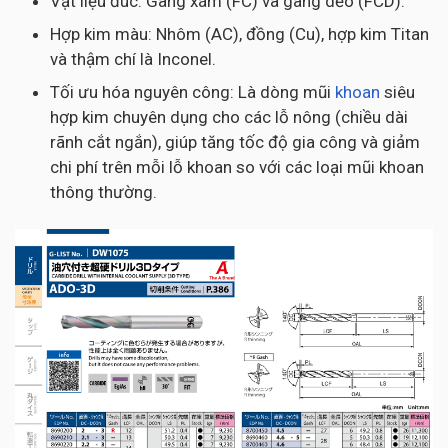
Vật liệu đúc: Gang xám (FC) và gang dẻo (FCD).
Hợp kim màu: Nhôm (AC), đồng (Cu), hợp kim Titan
và thậm chí là Inconel.
Tối ưu hóa nguyên công: Là dòng mũi
khoan
siêu
hợp kim chuyên dụng cho các lỗ nông (chiều dài
rãnh cắt ngắn), giúp tăng tốc độ gia công và giảm
chi phí trên mỗi lỗ khoan so với các loại mũi khoan
thông thường.