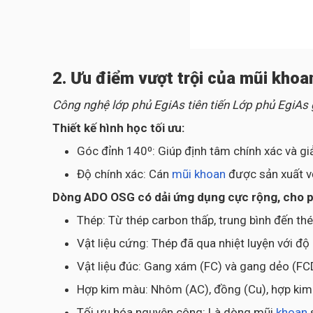
2. Ưu điểm vượt trội của mũi kho
Công nghệ lớp phủ EgiAs tiên tiến Lớp phủ EgiAs
Thiết kế hình học tối ưu:
Góc đỉnh 140⁰: Giúp định tâm chính xác và gi
Độ chính xác: Cán
mũi khoan
được sản xuất v
Dòng ADO OSG có dải ứng dụng cực rộng, cho phé
Thép: Từ thép carbon thấp, trung bình đến th
Vật liệu cứng: Thép đã qua nhiệt luyện với đ
Vật liệu đúc: Gang xám (FC) và gang dẻo (FC
Hợp kim màu: Nhôm (AC), đồng (Cu), hợp kim T
Tối ưu hóa nguyên công: Là dòng mũi
khoan