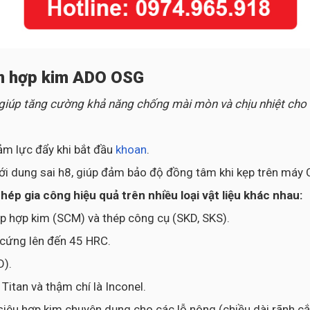
an hợp kim ADO OSG
 giúp tăng cường khả năng chống mài mòn và chịu nhiệt cho
ảm lực đẩy khi bắt đầu
khoan
.
ới dung sai h8, giúp đảm bảo độ đồng tâm khi kẹp trên máy 
p gia công hiệu quả trên nhiều loại vật liệu khác nhau:
ép hợp kim (SCM) và thép công cụ (SKD, SKS).
ộ cứng lên đến 45 HRC.
D).
itan và thậm chí là Inconel.
siêu hợp kim chuyên dụng cho các lỗ nông (chiều dài rãnh cắt