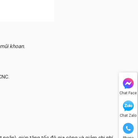
 mũi khoan.
CNC.
Chat Face
Chat Zalo
 ngắn), giúp tăng tốc độ gia công và giảm chi phí
Phone