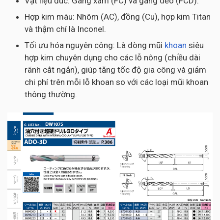
Vật liệu đúc: Gang xám (FC) và gang dẻo (FCD).
Hợp kim màu: Nhôm (AC), đồng (Cu), hợp kim Titan
và thậm chí là Inconel.
Tối ưu hóa nguyên công: Là dòng mũi
khoan
siêu
hợp kim chuyên dụng cho các lỗ nông (chiều dài
rãnh cắt ngắn), giúp tăng tốc độ gia công và giảm
chi phí trên mỗi lỗ khoan so với các loại mũi khoan
thông thường.