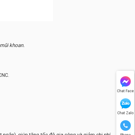
 mũi khoan.
CNC.
Chat Face
Chat Zalo
 ngắn), giúp tăng tốc độ gia công và giảm chi phí
Phone