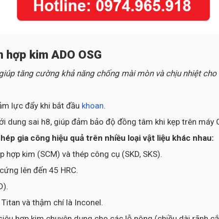
an hợp kim ADO OSG
 giúp tăng cường khả năng chống mài mòn và chịu nhiệt cho
ảm lực đẩy khi bắt đầu
khoan
.
ới dung sai h8, giúp đảm bảo độ đồng tâm khi kẹp trên máy 
p gia công hiệu quả trên nhiều loại vật liệu khác nhau:
ép hợp kim (SCM) và thép công cụ (SKD, SKS).
ộ cứng lên đến 45 HRC.
D).
itan và thậm chí là Inconel.
siêu hợp kim chuyên dụng cho các lỗ nông (chiều dài rãnh cắt