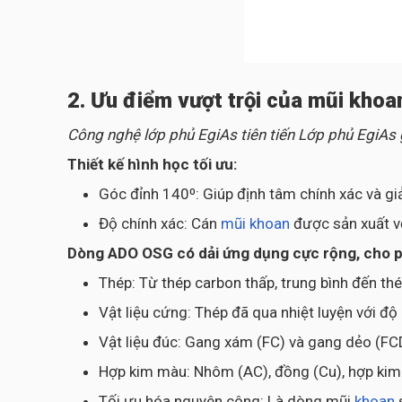
2. Ưu điểm vượt trội của mũi kho
Công nghệ lớp phủ EgiAs tiên tiến Lớp phủ EgiAs
Thiết kế hình học tối ưu:
Góc đỉnh 140⁰: Giúp định tâm chính xác và gi
Độ chính xác: Cán
mũi khoan
được sản xuất v
Dòng ADO OSG có dải ứng dụng cực rộng, cho phé
Thép: Từ thép carbon thấp, trung bình đến th
Vật liệu cứng: Thép đã qua nhiệt luyện với đ
Vật liệu đúc: Gang xám (FC) và gang dẻo (FC
Hợp kim màu: Nhôm (AC), đồng (Cu), hợp kim T
Tối ưu hóa nguyên công: Là dòng mũi
khoan