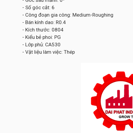
- Góc sau mảnh: 0⁰
- Số góc cắt: 6
- Công đoạn gia công: Medium-Roughing
- Bán kính dao: R0.4
- Kích thước: 0804
- Kiểu bẻ phoi: PG
- Lớp phủ: CA530
- Vật liệu làm việc: Thép