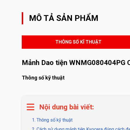
MÔ TẢ SẢN PHẨM
THÔNG SỐ KĨ THUẬT
Mảnh Dao tiện WNMG080404PG 
Thông số kỹ thuật
Nội dung bài viết:
1. Thông số kỹ thuật
2. Cách sử dụng mảnh tiện Kyocera đúng cách đe