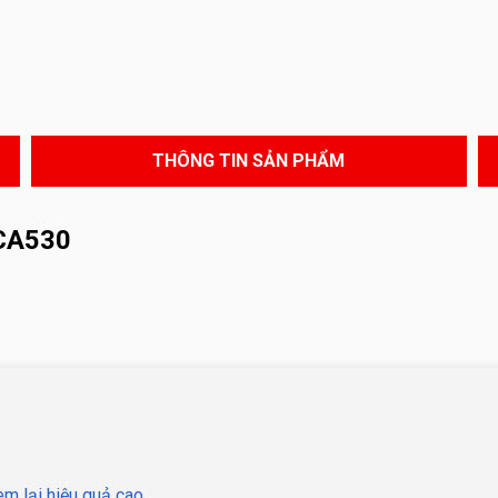
THÔNG TIN SẢN PHẨM
CA530
m lại hiệu quả cao