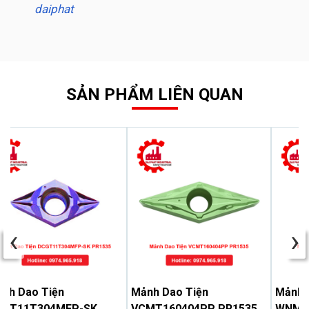
daiphat
SẢN PHẨM LIÊN QUAN
‹
›
nh Dao Tiện
Mảnh Dao Tiện
Mảnh 
CGT11T304MFP-SK
VCMT160404PP PR1535
WNMG