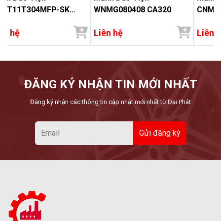
CGT11T304MFP-SK
WNMG080408 CA320
CNMG
1535
ên hệ
Liên hệ
Liên 
ĐĂNG KÝ NHẬN TIN MỚI NHẤT
Đăng ký nhận các thông tin cập nhật mới nhất từ Đại Phát