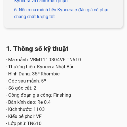
Kyocera và cách khắc phục
6. Nên mua mảnh tiện Kyocera ở đâu giá cả phải
chăng chất lượng tốt
1. Thông số kỹ thuật
- Mã mảnh: VBMT110304VF TN610
- Thương hiệu: Kyocera Nhật Bản
- Hình Dạng: 35⁰ Rhombic
- Góc sau mảnh: 5⁰
- Số góc cắt: 2
- Công đoạn gia công: Finshing
- Bán kính dao: Re 0.4
- Kích thước: 1103
- Kiểu bẻ phoi: VF
- Lớp phủ: TN610