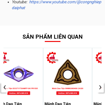
Youtube:
https://www.youtube.com/@congnghiep
daiphat
SẢN PHẨM LIÊN QUAN
‹
›
nh Dao Tiện
Mảnh Dao Tiện
Mảnh 