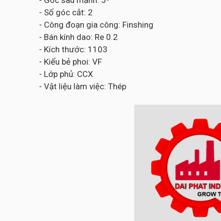
- Góc sau mảnh: 5⁰
- Số góc cắt: 2
- Công đoạn gia công: Finshing
- Bán kính dao: Re 0.2
- Kích thước: 1103
- Kiểu bẻ phoi: VF
- Lớp phủ: CCX
- Vật liệu làm việc: Thép