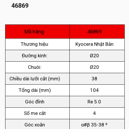
46869
Mã hàng:
46869
Thương hiệu:
Kyocera Nhật Bản
Đường kính:
Ø20
Chuôi:
Ø20
Chiều dài lưỡi cắt (mm)
38
Tổng dài (mm)
104
Góc đỉnh
Re 5.0
Số me cắt
4
Góc xoắn
ɑ#β 35-38 ⁰