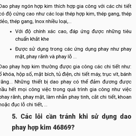
Dao phay ngón hợp kim thích hợp gia công với các chi tiết
có độ cứng cao như các loại thép hợp kim, thép gang, thép
dẻo, thép gang, Inox nhiều loại,...
Với độ chính xác cao, đáp ứng được những tiêu
chuẩn khắt khe
Được sử dụng trong các ứng dụng phay như phay
mặt, phay rãnh và phay lỗ ...
Dao phay hợp kim thường được gia công các chi tiết như:
ổ khóa, hộp số, mặt bích, tủ điện, chi tiết máy, trục vít, bánh
răng... Những thiết bị dao phay có thể đảm đương được
hầu hết mọi công việc trong quá trình gia công như việc
phay rãnh, phay mặt, làm nhẵn phay tinh, cắt chi tiết, khoan
hoặc đục lỗ chi tiết, …
5. Các lỗi cần tránh khi sử dụng dao
phay hợp kim 46869?