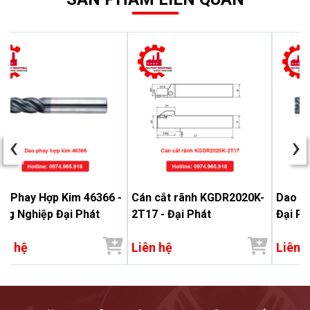
‹
›
o Phay Hợp Kim 46366 -
Cán cắt rãnh KGDR2020K-
Dao Ph
ng Nghiệp Đại Phát
2T17 - Đại Phát
Đại Ph
ên hệ
Liên hệ
Liên 