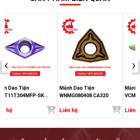
‹
›
nh Dao Tiện
Mảnh Dao Tiện
Mảnh 
CGT11T304MFP-SK
WNMG080408 CA320
VCMT1
1535
ên hệ
Liên hệ
Liên 