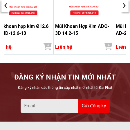
‹
›
i khoan hợp kim Ø12.6
Mũi Khoan Hợp Kim ADO-
Mũi kh
-4D-12.6-13
3D 14.2-15
AD-2D
ên hệ
Liên hệ
Liên 
ĐĂNG KÝ NHẬN TIN MỚI NHẤT
Đăng ký nhận các thông tin cập nhật mới nhất từ Đại Phát