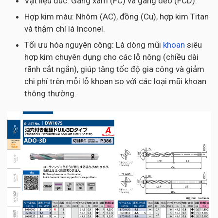
Vật liệu đúc: Gang xám (FC) và gang dẻo (FCD).
Hợp kim màu: Nhôm (AC), đồng (Cu), hợp kim Titan
và thậm chí là Inconel.
Tối ưu hóa nguyên công: Là dòng mũi
khoan
siêu
hợp kim chuyên dụng cho các lỗ nông (chiều dài
rãnh cắt ngắn), giúp tăng tốc độ gia công và giảm
chi phí trên mỗi lỗ khoan so với các loại mũi khoan
thông thường.