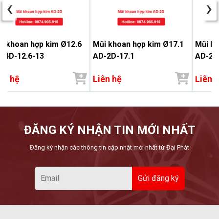
‹
›
i khoan hợp kim Ø12.6
Mũi khoan hợp kim Ø17.1
Mũi kh
-4D-12.6-13
AD-2D-17.1
AD-2D
ên hệ
Liên hệ
Liên 
ĐĂNG KÝ NHẬN TIN MỚI NHẤT
Đăng ký nhận các thông tin cập nhật mới nhất từ Đại Phát