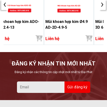
‹
›
i khoan hợp kim ADO-
Mũi khoan hợp kim Ø4.9
Mũi k
 12.4-13
AD-2D-4.9-5
3D 6.9
ên hệ
Liên hệ
Liên 
ĐĂNG KÝ NHẬN TIN MỚI NHẤT
Đăng ký nhận các thông tin cập nhật mới nhất từ Đại Phát