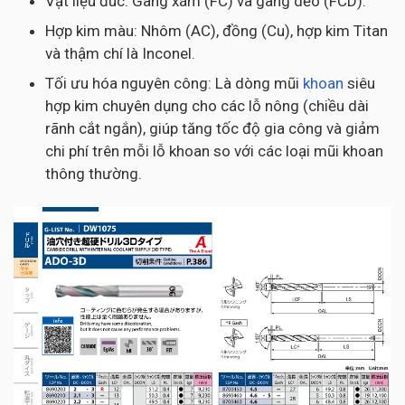
Vật liệu đúc: Gang xám (FC) và gang dẻo (FCD).
Hợp kim màu: Nhôm (AC), đồng (Cu), hợp kim Titan
và thậm chí là Inconel.
Tối ưu hóa nguyên công: Là dòng mũi
khoan
siêu
hợp kim chuyên dụng cho các lỗ nông (chiều dài
rãnh cắt ngắn), giúp tăng tốc độ gia công và giảm
chi phí trên mỗi lỗ khoan so với các loại mũi khoan
thông thường.