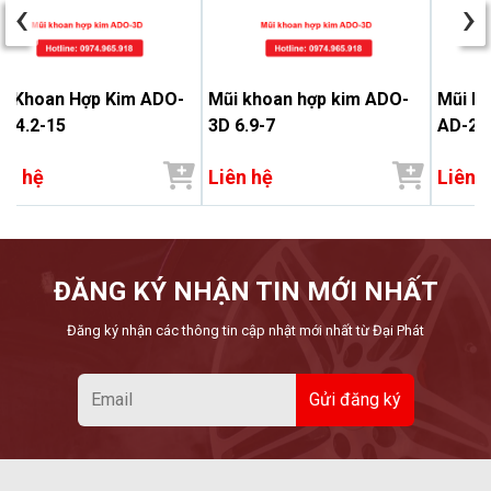
‹
›
i Khoan Hợp Kim ADO-
Mũi khoan hợp kim ADO-
Mũi kh
 14.2-15
3D 6.9-7
AD-2D
ên hệ
Liên hệ
Liên 
ĐĂNG KÝ NHẬN TIN MỚI NHẤT
Đăng ký nhận các thông tin cập nhật mới nhất từ Đại Phát