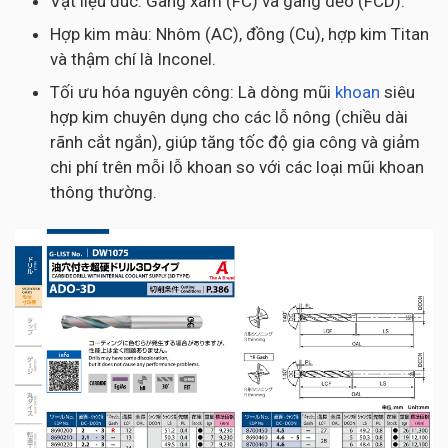
Vật liệu đúc: Gang xám (FC) và gang dẻo (FCD).
Hợp kim màu: Nhôm (AC), đồng (Cu), hợp kim Titan
và thậm chí là Inconel.
Tối ưu hóa nguyên công: Là dòng mũi
khoan
siêu
hợp kim chuyên dụng cho các lỗ nông (chiều dài
rãnh cắt ngắn), giúp tăng tốc độ gia công và giảm
chi phí trên mỗi lỗ khoan so với các loại mũi khoan
thông thường.