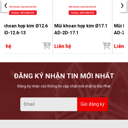
‹
›
i khoan hợp kim Ø12.6
Mũi khoan hợp kim Ø17.1
Mũi kh
-4D-12.6-13
AD-2D-17.1
AD-2D
ên hệ
Liên hệ
Liên 
ĐĂNG KÝ NHẬN TIN MỚI NHẤT
Đăng ký nhận các thông tin cập nhật mới nhất từ Đại Phát