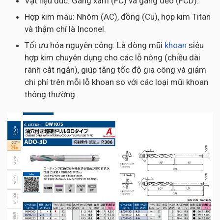
Vật liệu đúc: Gang xám (FC) và gang dẻo (FCD).
Hợp kim màu: Nhôm (AC), đồng (Cu), hợp kim Titan
và thậm chí là Inconel.
Tối ưu hóa nguyên công: Là dòng mũi
khoan
siêu
hợp kim chuyên dụng cho các lỗ nông (chiều dài
rãnh cắt ngắn), giúp tăng tốc độ gia công và giảm
chi phí trên mỗi lỗ khoan so với các loại mũi khoan
thông thường.