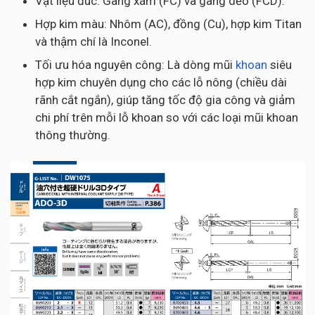
Vật liệu đúc: Gang xám (FC) và gang dẻo (FCD).
Hợp kim màu: Nhôm (AC), đồng (Cu), hợp kim Titan
và thậm chí là Inconel.
Tối ưu hóa nguyên công: Là dòng mũi
khoan
siêu
hợp kim chuyên dụng cho các lỗ nông (chiều dài
rãnh cắt ngắn), giúp tăng tốc độ gia công và giảm
chi phí trên mỗi lỗ khoan so với các loại mũi khoan
thông thường.