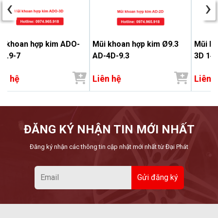
‹
›
i khoan hợp kim ADO-
Mũi khoan hợp kim Ø9.3
Mũi K
 6.9-7
AD-4D-9.3
3D 14.
ên hệ
Liên hệ
Liên 
ĐĂNG KÝ NHẬN TIN MỚI NHẤT
Đăng ký nhận các thông tin cập nhật mới nhất từ Đại Phát