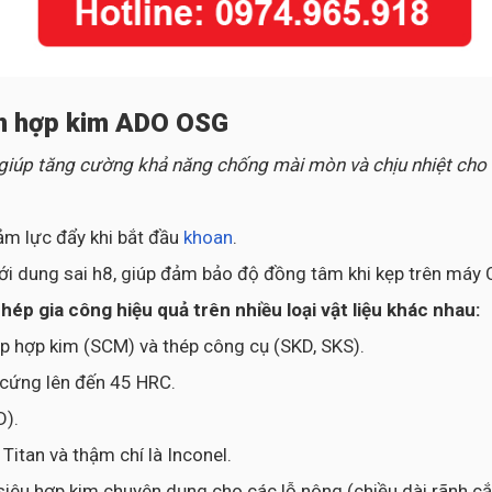
an hợp kim ADO OSG
 giúp tăng cường khả năng chống mài mòn và chịu nhiệt cho
ảm lực đẩy khi bắt đầu
khoan
.
ới dung sai h8, giúp đảm bảo độ đồng tâm khi kẹp trên máy 
p gia công hiệu quả trên nhiều loại vật liệu khác nhau:
ép hợp kim (SCM) và thép công cụ (SKD, SKS).
ộ cứng lên đến 45 HRC.
D).
itan và thậm chí là Inconel.
siêu hợp kim chuyên dụng cho các lỗ nông (chiều dài rãnh cắt