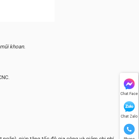
 mũi khoan.
CNC.
Chat Face
Chat Zalo
 ngắn), giúp tăng tốc độ gia công và giảm chi phí
Phone