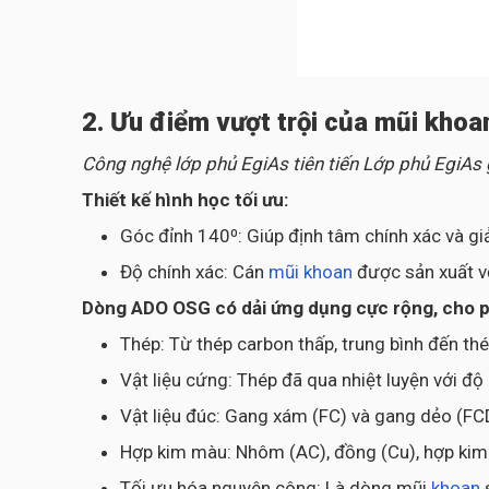
2. Ưu điểm vượt trội của mũi kho
Công nghệ lớp phủ EgiAs tiên tiến Lớp phủ EgiAs
Thiết kế hình học tối ưu:
Góc đỉnh 140⁰: Giúp định tâm chính xác và gi
Độ chính xác: Cán
mũi khoan
được sản xuất v
Dòng ADO OSG có dải ứng dụng cực rộng, cho phé
Thép: Từ thép carbon thấp, trung bình đến th
Vật liệu cứng: Thép đã qua nhiệt luyện với đ
Vật liệu đúc: Gang xám (FC) và gang dẻo (FC
Hợp kim màu: Nhôm (AC), đồng (Cu), hợp kim T
Tối ưu hóa nguyên công: Là dòng mũi
khoan