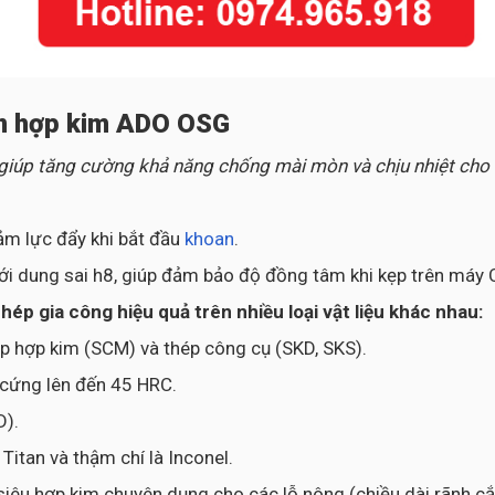
an hợp kim ADO OSG
 giúp tăng cường khả năng chống mài mòn và chịu nhiệt cho
ảm lực đẩy khi bắt đầu
khoan
.
ới dung sai h8, giúp đảm bảo độ đồng tâm khi kẹp trên máy 
p gia công hiệu quả trên nhiều loại vật liệu khác nhau:
ép hợp kim (SCM) và thép công cụ (SKD, SKS).
ộ cứng lên đến 45 HRC.
D).
itan và thậm chí là Inconel.
siêu hợp kim chuyên dụng cho các lỗ nông (chiều dài rãnh cắt