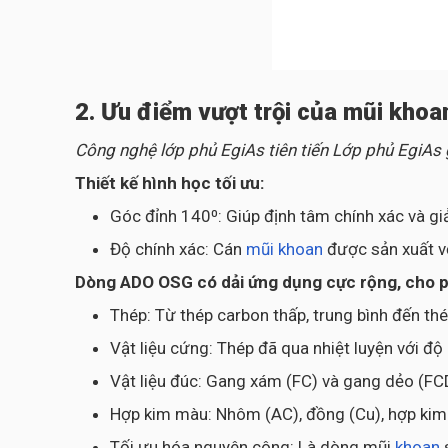
2. Ưu điểm vượt trội của mũi kho
Công nghệ lớp phủ EgiAs tiên tiến Lớp phủ EgiAs
Thiết kế hình học tối ưu:
Góc đỉnh 140⁰: Giúp định tâm chính xác và gi
Độ chính xác: Cán
mũi khoan
được sản xuất v
Dòng ADO OSG có dải ứng dụng cực rộng, cho phé
Thép: Từ thép carbon thấp, trung bình đến th
Vật liệu cứng: Thép đã qua nhiệt luyện với đ
Vật liệu đúc: Gang xám (FC) và gang dẻo (FC
Hợp kim màu: Nhôm (AC), đồng (Cu), hợp kim T
Tối ưu hóa nguyên công: Là dòng mũi
khoan