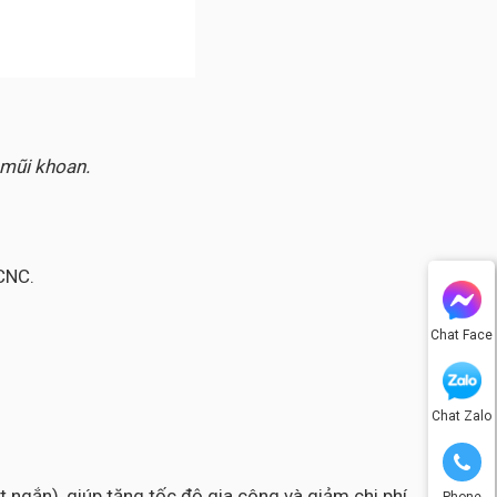
 mũi khoan.
CNC.
Chat Face
Chat Zalo
 ngắn), giúp tăng tốc độ gia công và giảm chi phí
Phone