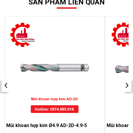
SẢN PHẨM LIÊN QUAN
‹
›
Mũi khoan hợp kim Ø4.9 AD-2D-4.9-5
Mũi khoan 