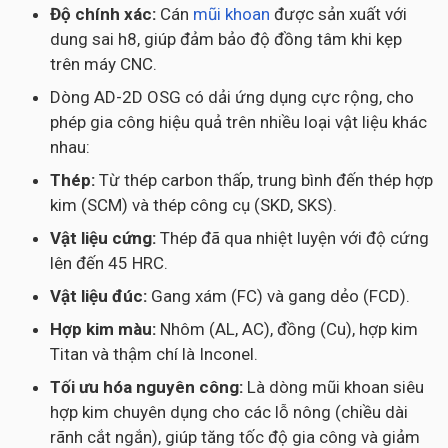
Độ chính xác:
Cán
mũi khoan
được sản xuất với
dung sai h8, giúp đảm bảo độ đồng tâm khi kẹp
trên máy CNC.
Dòng AD-2D OSG có dải ứng dụng cực rộng, cho
phép gia công hiệu quả trên nhiều loại vật liệu khác
nhau:
Thép:
Từ thép carbon thấp, trung bình đến thép hợp
kim (SCM) và thép công cụ (SKD, SKS).
Vật liệu cứng:
Thép đã qua nhiệt luyện với độ cứng
lên đến 45 HRC.
Vật liệu đúc:
Gang xám (FC) và gang dẻo (FCD).
Hợp kim màu:
Nhôm (AL, AC), đồng (Cu), hợp kim
Titan và thậm chí là Inconel.
Tối ưu hóa nguyên công:
Là dòng mũi khoan siêu
hợp kim chuyên dụng cho các lỗ nông (chiều dài
rãnh cắt ngắn), giúp tăng tốc độ gia công và giảm