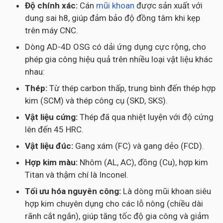
Độ chính xác:
Cán
mũi khoan
được sản xuất với
dung sai h8, giúp đảm bảo độ đồng tâm khi kẹp
trên máy CNC.
Dòng AD-4D OSG có dải ứng dụng cực rộng, cho
phép gia công hiệu quả trên nhiều loại vật liệu khác
nhau:
Thép:
Từ thép carbon thấp, trung bình đến thép hợp
kim (SCM) và thép công cụ (SKD, SKS).
Vật liệu cứng:
Thép đã qua nhiệt luyện với độ cứng
lên đến 45 HRC.
Vật liệu đúc:
Gang xám (FC) và gang dẻo (FCD).
Hợp kim màu:
Nhôm (AL, AC), đồng (Cu), hợp kim
Titan và thậm chí là Inconel.
Tối ưu hóa nguyên công:
Là dòng mũi khoan siêu
hợp kim chuyên dụng cho các lỗ nông (chiều dài
rãnh cắt ngắn), giúp tăng tốc độ gia công và giảm