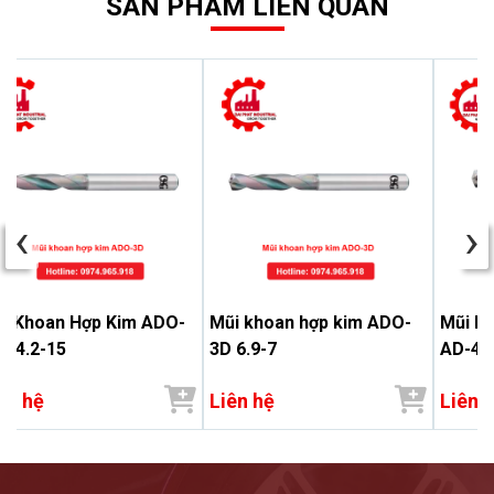
SẢN PHẨM LIÊN QUAN
‹
›
i Khoan Hợp Kim ADO-
Mũi khoan hợp kim ADO-
Mũi kh
 14.2-15
3D 6.9-7
AD-4D
ên hệ
Liên hệ
Liên 