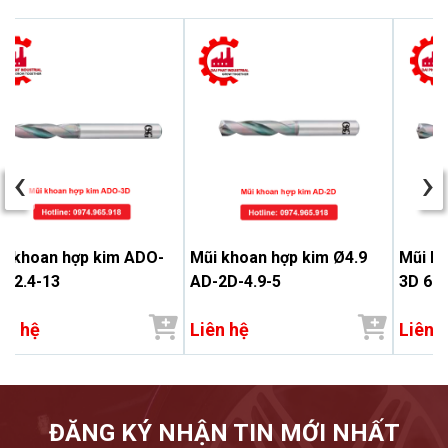
‹
›
i khoan hợp kim ADO-
Mũi khoan hợp kim Ø4.9
Mũi k
 12.4-13
AD-2D-4.9-5
3D 6.9
ên hệ
Liên hệ
Liên 
ĐĂNG KÝ NHẬN TIN MỚI NHẤT