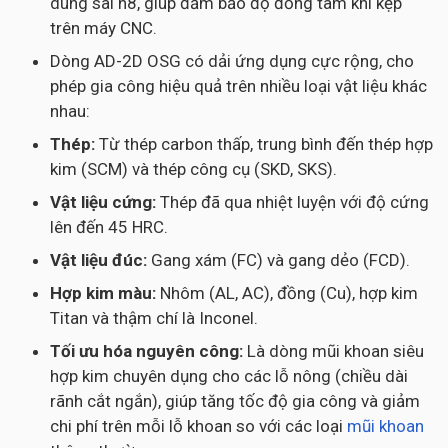
dung sai h8, giúp đảm bảo độ đồng tâm khi kẹp
trên máy CNC.
Dòng AD-2D OSG có dải ứng dụng cực rộng, cho
phép gia công hiệu quả trên nhiều loại vật liệu khác
nhau:
Thép:
Từ thép carbon thấp, trung bình đến thép hợp
kim (SCM) và thép công cụ (SKD, SKS).
Vật liệu cứng:
Thép đã qua nhiệt luyện với độ cứng
lên đến 45 HRC.
Vật liệu đúc:
Gang xám (FC) và gang dẻo (FCD).
Hợp kim màu:
Nhôm (AL, AC), đồng (Cu), hợp kim
Titan và thậm chí là Inconel.
Tối ưu hóa nguyên công:
Là dòng mũi khoan siêu
hợp kim chuyên dụng cho các lỗ nông (chiều dài
rãnh cắt ngắn), giúp tăng tốc độ gia công và giảm
chi phí trên mỗi lỗ khoan so với các loại
mũi khoan