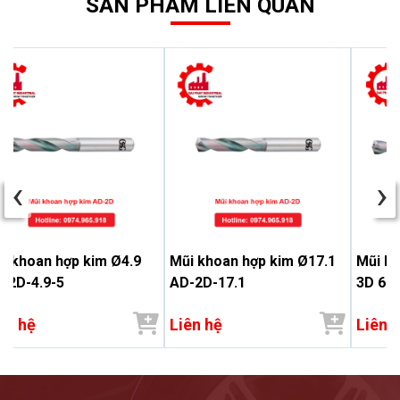
SẢN PHẨM LIÊN QUAN
‹
›
i khoan hợp kim Ø4.9
Mũi khoan hợp kim Ø17.1
Mũi k
-2D-4.9-5
AD-2D-17.1
3D 6.9
ên hệ
Liên hệ
Liên 