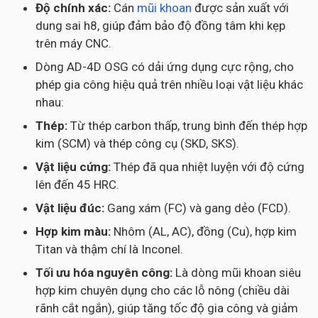
Độ chính xác:
Cán
mũi khoan
được sản xuất với
dung sai h8, giúp đảm bảo độ đồng tâm khi kẹp
trên máy CNC.
Dòng AD-4D OSG có dải ứng dụng cực rộng, cho
phép gia công hiệu quả trên nhiều loại vật liệu khác
nhau:
Thép:
Từ thép carbon thấp, trung bình đến thép hợp
kim (SCM) và thép công cụ (SKD, SKS).
Vật liệu cứng:
Thép đã qua nhiệt luyện với độ cứng
lên đến 45 HRC.
Vật liệu đúc:
Gang xám (FC) và gang dẻo (FCD).
Hợp kim màu:
Nhôm (AL, AC), đồng (Cu), hợp kim
Titan và thậm chí là Inconel.
Tối ưu hóa nguyên công:
Là dòng mũi khoan siêu
hợp kim chuyên dụng cho các lỗ nông (chiều dài
rãnh cắt ngắn), giúp tăng tốc độ gia công và giảm