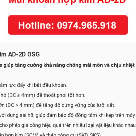
 kim AD-2D OSG
As giúp tăng cường khả năng chống mài mòn và chịu nhiệ
iảm lực đẩy khi bắt đầu khoan.
nhỏ (DC ≤ 4mm) để thoát phoi tốt hơn.
lớn (DC > 4 mm) để tăng độ cứng vững của lưỡi cắt.
với dung sai h8, giúp đảm bảo độ đồng tâm khi kẹp trên máy
 phép gia công hiệu quả trên nhiều loại vật liệu khác nhau
hép hợp kim (SCM) và thép công cụ (SKD, SKS).