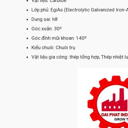
Vật liệu: Carbide
Lớp phủ: EgiAs (Electrolytic Galvanized Iron
Dung sai: h8
Góc xoắn: 30⁰
Góc đỉnh mũi khoan: 140⁰
Kiểu chuôi: Chuôi trụ
Vật liệu gia công: thép tổng hợp, Thép nhiệt 