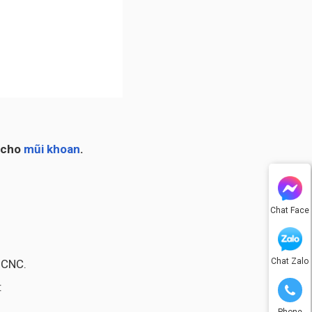
t cho
mũi khoan
.
Chat Face
Chat Zalo
 CNC.
:
Phone