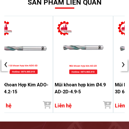
SẢN PHẨM LIÊN QUAN
‹
›
i Khoan Hợp Kim ADO-
Mũi khoan hợp kim Ø4.9
Mũi k
 14.2-15
AD-2D-4.9-5
3D 6.9
ên hệ
Liên hệ
Liên 