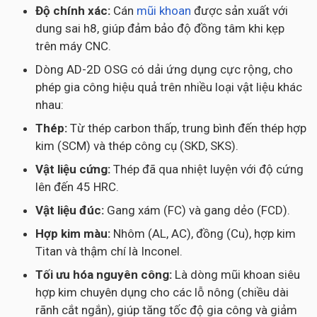
Độ chính xác:
Cán
mũi khoan
được sản xuất với
dung sai h8, giúp đảm bảo độ đồng tâm khi kẹp
trên máy CNC.
Dòng AD-2D OSG có dải ứng dụng cực rộng, cho
phép gia công hiệu quả trên nhiều loại vật liệu khác
nhau:
Thép:
Từ thép carbon thấp, trung bình đến thép hợp
kim (SCM) và thép công cụ (SKD, SKS).
Vật liệu cứng:
Thép đã qua nhiệt luyện với độ cứng
lên đến 45 HRC.
Vật liệu đúc:
Gang xám (FC) và gang dẻo (FCD).
Hợp kim màu:
Nhôm (AL, AC), đồng (Cu), hợp kim
Titan và thậm chí là Inconel.
Tối ưu hóa nguyên công:
Là dòng mũi khoan siêu
hợp kim chuyên dụng cho các lỗ nông (chiều dài
rãnh cắt ngắn), giúp tăng tốc độ gia công và giảm