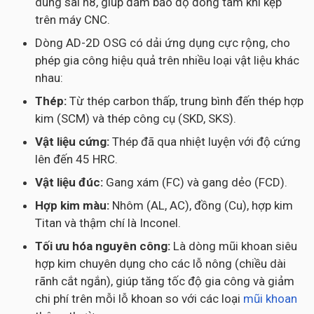
dung sai h8, giúp đảm bảo độ đồng tâm khi kẹp
trên máy CNC.
Dòng AD-2D OSG có dải ứng dụng cực rộng, cho
phép gia công hiệu quả trên nhiều loại vật liệu khác
nhau:
Thép:
Từ thép carbon thấp, trung bình đến thép hợp
kim (SCM) và thép công cụ (SKD, SKS).
Vật liệu cứng:
Thép đã qua nhiệt luyện với độ cứng
lên đến 45 HRC.
Vật liệu đúc:
Gang xám (FC) và gang dẻo (FCD).
Hợp kim màu:
Nhôm (AL, AC), đồng (Cu), hợp kim
Titan và thậm chí là Inconel.
Tối ưu hóa nguyên công:
Là dòng mũi khoan siêu
hợp kim chuyên dụng cho các lỗ nông (chiều dài
rãnh cắt ngắn), giúp tăng tốc độ gia công và giảm
chi phí trên mỗi lỗ khoan so với các loại
mũi khoan