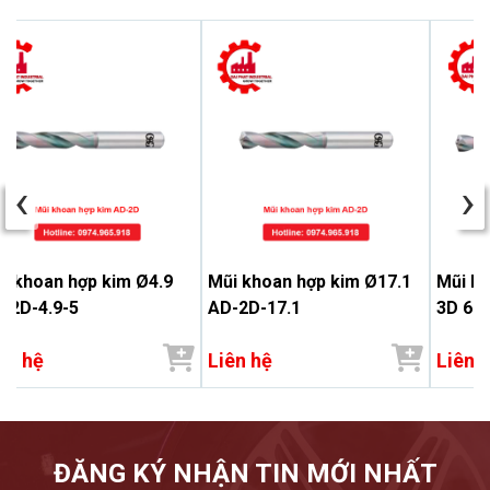
‹
›
i khoan hợp kim Ø4.9
Mũi khoan hợp kim Ø17.1
Mũi k
-2D-4.9-5
AD-2D-17.1
3D 6.9
ên hệ
Liên hệ
Liên 
ĐĂNG KÝ NHẬN TIN MỚI NHẤT