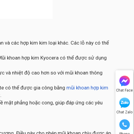
n và các hợp kim kim loại khác. Các lỗ này có thể
. Mũi khoan hợp kim Kyocera có thể được sử dụng
ực và nhiệt độ cao hơn so với mũi khoan thông
ite có thể được gia công bằng
mũi khoan hợp kim
Chat Face
.
bề mặt phẳng hoặc cong, giúp đáp ứng các yêu
Chat Zalo
 cương. Điều này cho phép mũi khoan chịu được áp
Phone