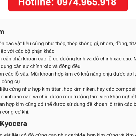
im
 các vật liệu cứng như thép, thép không gỉ, nhôm, đồng, tita
iệc với các bộ phận khác.
khi cần phải khoan các lỗ có đường kính và độ chính xác cao
ng dụng cần sự chính xác và đồng đều.
n các lỗ sâu. Mũi khoan hợp kim có khả năng chịu được áp l
 công cụ.
 liệu cứng như hợp kim titan, hợp kim niken, hay các compos
 chính xác cao và chịu được môi trường làm việc khắc nghiệt
an hợp kim cũng có thể được sử dụng để khoan lỗ trên các 
a công cơ khí.
 Kyocera
 vật liệu có độ cứng cao như carbide, hợp kim cứng và kim