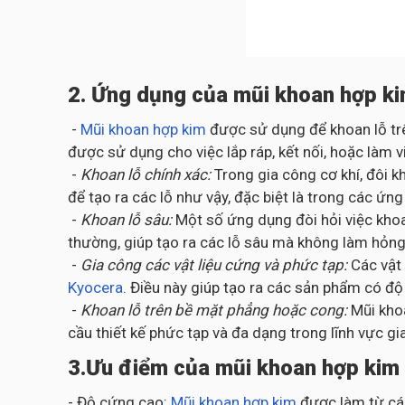
2. Ứng dụng của mũi khoan hợp k
-
Mũi khoan hợp kim
được sử dụng để khoan lỗ trên
được sử dụng cho việc lắp ráp, kết nối, hoặc làm v
-
Khoan lỗ chính xác:
Trong gia công cơ khí, đôi 
để tạo ra các lỗ như vậy, đặc biệt là trong các ứ
-
Khoan lỗ sâu:
Một số ứng dụng đòi hỏi việc khoa
thường, giúp tạo ra các lỗ sâu mà không làm hỏng
-
Gia công các vật liệu cứng và phức tạp:
Các vật
Kyocera
. Điều này giúp tạo ra các sản phẩm có độ
-
Khoan lỗ trên bề mặt phẳng hoặc cong:
Mũi kho
cầu thiết kế phức tạp và đa dạng trong lĩnh vực gi
3.Ưu điểm của mũi khoan hợp kim
- Độ cứng cao:
Mũi khoan hợp kim
được làm từ các