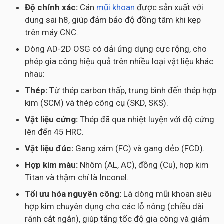
Độ chính xác:
Cán
mũi khoan
được sản xuất với
dung sai h8, giúp đảm bảo độ đồng tâm khi kẹp
trên máy CNC.
Dòng AD-2D OSG có dải ứng dụng cực rộng, cho
phép gia công hiệu quả trên nhiều loại vật liệu khác
nhau:
Thép:
Từ thép carbon thấp, trung bình đến thép hợp
kim (SCM) và thép công cụ (SKD, SKS).
Vật liệu cứng:
Thép đã qua nhiệt luyện với độ cứng
lên đến 45 HRC.
Vật liệu đúc:
Gang xám (FC) và gang dẻo (FCD).
Hợp kim màu:
Nhôm (AL, AC), đồng (Cu), hợp kim
Titan và thậm chí là Inconel.
Tối ưu hóa nguyên công:
Là dòng mũi khoan siêu
hợp kim chuyên dụng cho các lỗ nông (chiều dài
rãnh cắt ngắn), giúp tăng tốc độ gia công và giảm