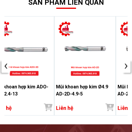
SẢN PHẨM LIÊN QUAN
‹
›
i khoan hợp kim ADO-
Mũi khoan hợp kim Ø4.9
Mũi kh
 12.4-13
AD-2D-4.9-5
AD-2D
ên hệ
Liên hệ
Liên 