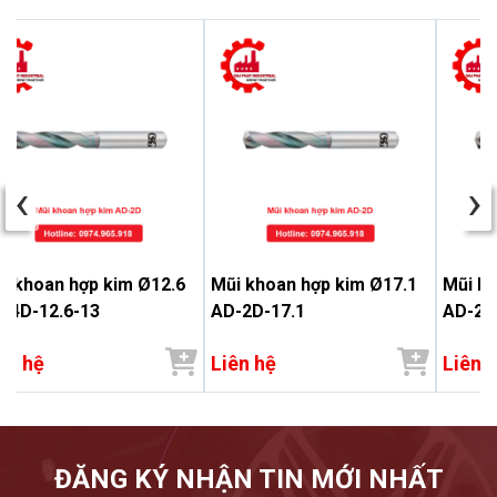
‹
›
i khoan hợp kim Ø12.6
Mũi khoan hợp kim Ø17.1
Mũi kh
-4D-12.6-13
AD-2D-17.1
AD-2D
ên hệ
Liên hệ
Liên 
ĐĂNG KÝ NHẬN TIN MỚI NHẤT