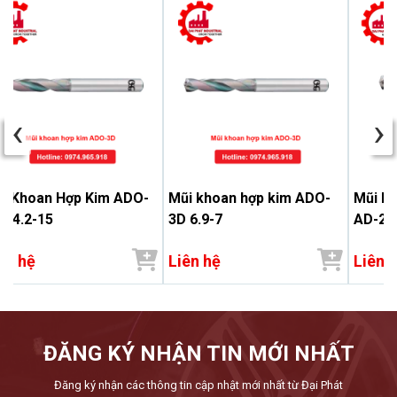
‹
›
i Khoan Hợp Kim ADO-
Mũi khoan hợp kim ADO-
Mũi kh
 14.2-15
3D 6.9-7
AD-2D
ên hệ
Liên hệ
Liên 
ĐĂNG KÝ NHẬN TIN MỚI NHẤT
Đăng ký nhận các thông tin cập nhật mới nhất từ Đại Phát