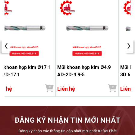
‹
›
i khoan hợp kim Ø17.1
Mũi khoan hợp kim Ø4.9
Mũi k
-2D-17.1
AD-2D-4.9-5
3D 6.9
ên hệ
Liên hệ
Liên 
ĐĂNG KÝ NHẬN TIN MỚI NHẤT
Đăng ký nhận các thông tin cập nhật mới nhất từ Đại Phát