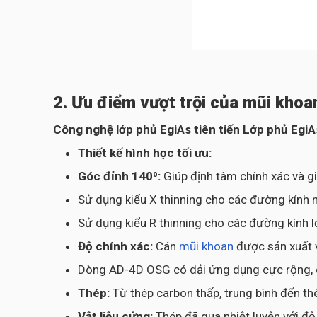
2. Ưu điểm vượt trội của mũi kho
Công nghệ lớp phủ EgiAs tiên tiến Lớp phủ Egi
Thiết kế hình học tối ưu:
Góc đỉnh 140⁰:
Giúp định tâm chính xác và g
Sử dụng kiểu X thinning cho các đường kính 
Sử dụng kiểu R thinning cho các đường kính 
Độ chính xác:
Cán
mũi khoan
được sản xuất 
Dòng AD-4D OSG có dải ứng dụng cực rộng, cho
Thép:
Từ thép carbon thấp, trung bình đến t
Vật liệu cứng:
Thép đã qua nhiệt luyện với đ