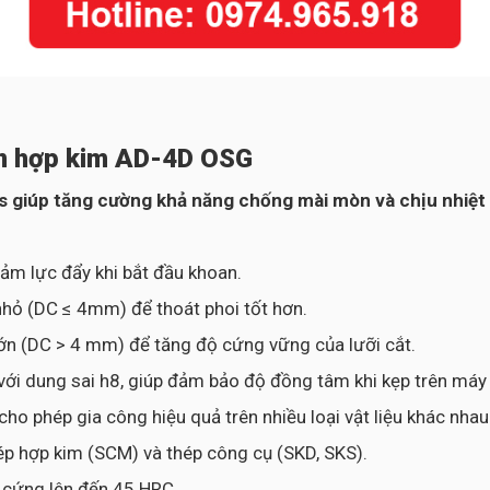
an hợp kim AD-4D OSG
As giúp tăng cường khả năng chống mài mòn và chịu nhiệ
iảm lực đẩy khi bắt đầu khoan.
nhỏ (DC ≤ 4mm) để thoát phoi tốt hơn.
lớn (DC > 4 mm) để tăng độ cứng vững của lưỡi cắt.
với dung sai h8, giúp đảm bảo độ đồng tâm khi kẹp trên máy
 phép gia công hiệu quả trên nhiều loại vật liệu khác nhau
hép hợp kim (SCM) và thép công cụ (SKD, SKS).
ộ cứng lên đến 45 HRC.