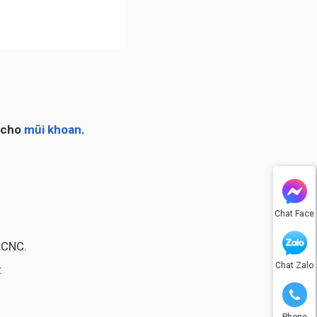
t cho
mũi khoan
.
Chat Face
 CNC.
Chat Zalo
:
Phone