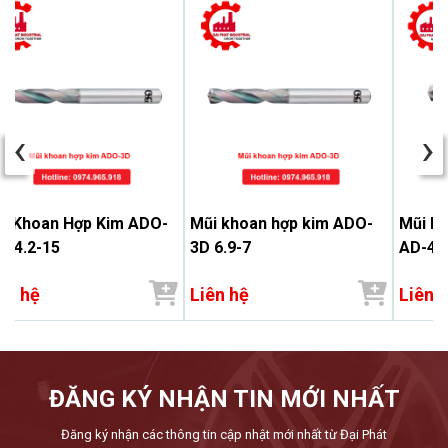
‹
›
i Khoan Hợp Kim ADO-
Mũi khoan hợp kim ADO-
Mũi kh
 14.2-15
3D 6.9-7
AD-4D
ên hệ
Liên hệ
Liên 
ĐĂNG KÝ NHẬN TIN MỚI NHẤT
Đăng ký nhận các thông tin cập nhật mới nhất từ Đại Phát